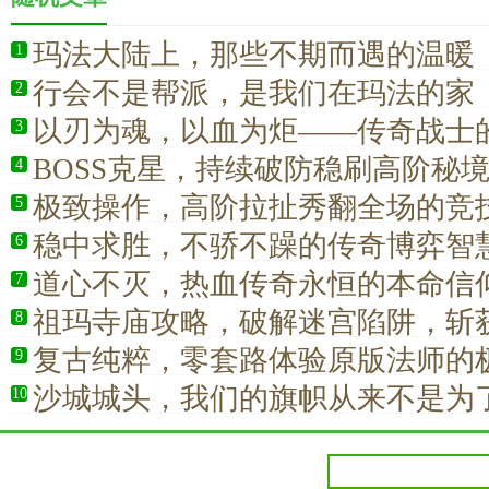
玛法大陆上，那些不期而遇的温暖
1
行会不是帮派，是我们在玛法的家
2
以刃为魂，以血为炬——传奇战士
3
BOSS克星，持续破防稳刷高阶秘
4
极致操作，高阶拉扯秀翻全场的竞
5
稳中求胜，不骄不躁的传奇博弈智
6
道心不灭，热血传奇永恒的本命信
7
祖玛寺庙攻略，破解迷宫陷阱，斩
8
复古纯粹，零套路体验原版法师的
9
沙城城头，我们的旗帜从来不是为
10