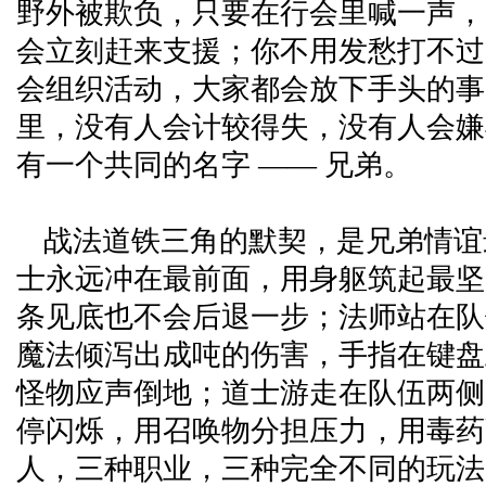
野外被欺负，只要在行会里喊一声，
会立刻赶来支援；你不用发愁打不过的
会组织活动，大家都会放下手头的事
里，没有人会计较得失，没有人会嫌
有一个共同的名字 —— 兄弟。
战法道铁三角的默契，是兄弟情谊
士永远冲在最前面，用身躯筑起最坚
条见底也不会后退一步；法师站在队
魔法倾泻出成吨的伤害，手指在键盘
怪物应声倒地；道士游走在队伍两侧
停闪烁，用召唤物分担压力，用毒药
人，三种职业，三种完全不同的玩法