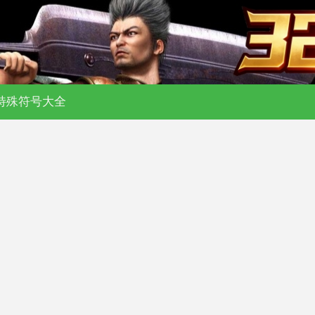
新开传奇私服-176复古-180合击-单职
特殊符号大全