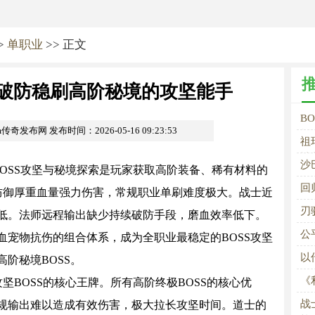
>
单职业
>> 正文
续破防稳刷高阶秘境的攻坚能手
B
om传奇发布网
发布时间：2026-05-16 09:23:53
能
祖
神
沙
SS攻坚与秘境探索是玩家获取高阶装备、稀有材料的
血
回
高防御厚重血量强力伤害，常规职业单刷难度极大。战士近
玩
刃
低。法师远程输出缺少持续破防手段，磨血效率低下。
公
血宠物抗伤的组合体系，成为全职业最稳定的BOSS攻坚
以
阶秘境BOSS。
《
OSS的核心王牌。所有高阶终极BOSS的核心优
锋
战
规输出难以造成有效伤害，极大拉长攻坚时间。道士的