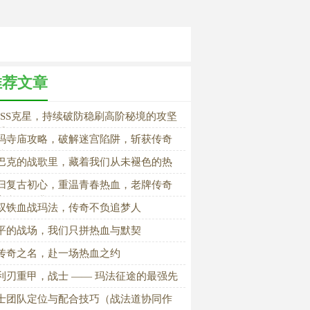
推荐文章
OSS克星，持续破防稳刷高阶秘境的攻坚
手
玛寺庙攻略，破解迷宫陷阱，斩获传奇
装
巴克的战歌里，藏着我们从未褪色的热
归复古初心，重温青春热血，老牌传奇
家必玩经典道士
驭铁血战玛法，传奇不负追梦人
平的战场，我们只拼热血与默契
传奇之名，赴一场热血之约
利刃重甲，战士 —— 玛法征途的最强先
》
士团队定位与配合技巧（战法道协同作