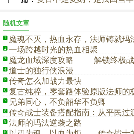
随机文章
魔魂不灭，热血永存，法师铸就玛
1
一场跨越时光的热血相聚
2
魔龙血域深度攻略 —— 解锁终极
3
场
道士的独行侠浪漫
4
传奇怎么加战力最快
5
复古纯粹，零套路体验原版法师的
6
兄弟同心，不负韶华不负卿
7
传奇战士装备搭配指南：从平民过
8
业
法师的玛法逆袭之路
9
以刃为魂，以血为炬——传奇战士
10