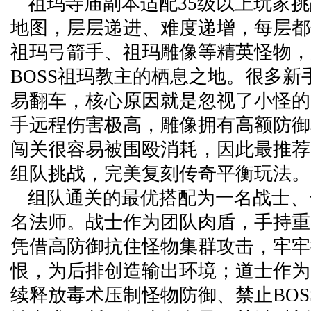
祖玛寺庙副本适配35级以上玩家
地图，层层递进、难度递增，每层都
祖玛弓箭手、祖玛雕像等精英怪物，
BOSS祖玛教主的栖息之地。很多新
易翻车，核心原因就是忽视了小怪的
手远程伤害极高，雕像拥有高额防御
闯关很容易被围殴消耗，因此最推荐
组队挑战，完美复刻传奇平衡玩法。
组队通关的最优搭配为一名战士、
名法师。战士作为团队肉盾，手持重
凭借高防御抗住怪物集群攻击，牢牢
恨，为后排创造输出环境；道士作为
续释放毒术压制怪物防御、禁止BOS