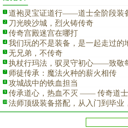
道袍灵宝证道行——道士全阶段装
1
刀光映沙城，烈火铸传奇
2
传奇宫殿迷宫在哪打
3
我们玩的不是装备，是一起走过的
4
无兄弟，不传奇
5
执杖行玛法，驭灵守初心——致敬
6
江湖的道士职业
师徒传承：魔法火种的薪火相传
7
攻城战中的铁血担当
8
传承道心，热血不灭 —— 传奇道
9
典永不落幕
法师顶级装备搭配，从入门到毕业
10