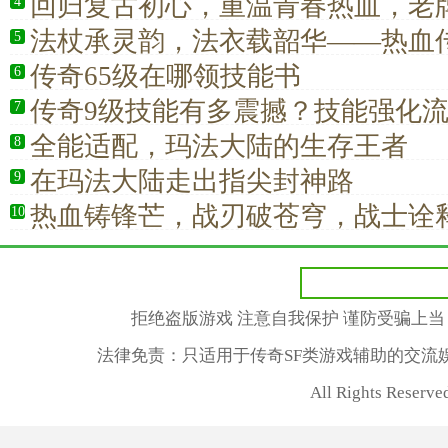
回归复古初心，重温青春热血，老
4
必玩经典道士
法杖承灵韵，法衣载韶华——热血
5
备神兵情怀史诗
传奇65级在哪领技能书
6
传奇9级技能有多震撼？技能强化
7
全能适配，玛法大陆的生存王者
8
在玛法大陆走出指尖封神路
9
热血铸锋芒，战刃破苍穹，战士诠
10
真的热爱
拒绝盗版游戏 注意自我保护 谨防受骗上当
法律免责：只适用于传奇SF类游戏辅助的交流
All Rights Reserv