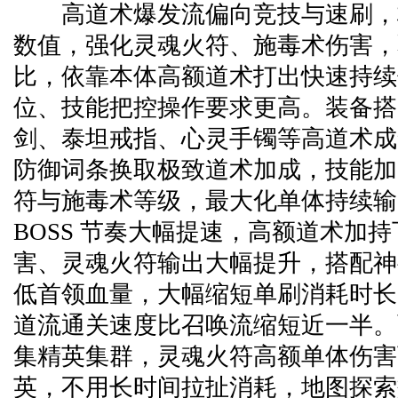
高道术爆发流偏向竞技与速刷，
数值，强化灵魂火符、施毒术伤害，
比，依靠本体高额道术打出快速持续
位、技能把控操作要求更高。装备搭
剑、泰坦戒指、心灵手镯等高道术成
防御词条换取极致道术加成，技能加
符与施毒术等级，最大化单体持续输
BOSS 节奏大幅提速，高额道术加
害、灵魂火符输出大幅提升，搭配神
低首领血量，大幅缩短单刷消耗时长，
道流通关速度比召唤流缩短近一半。
集精英集群，灵魂火符高额单体伤害
英，不用长时间拉扯消耗，地图探索