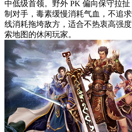
中低级首领。野外 PK 偏向保守拉
制对手，毒素缓慢消耗气血，不追求
线消耗拖垮敌方，适合不热衷高强度
索地图的休闲玩家。