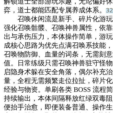
解锁道士全部游玩乐趣，无论偏好休
3
弈，道士都能匹配专属养成体系。
召唤休闲流是新手、碎片化游玩
强化召唤骷髅、召唤神兽属性，依靠
出与承伤压力，本体操作简单，游玩
成核心思路为优先点满召唤系技能，
召唤物防御、血量的词条，无需刻意
值。日常练级只需召唤神兽驻守怪物
启隐身术躲在安全角落，偶尔补充治
量，全程无需频繁走位拉扯，碎片化
经验与物资。单刷各类 BOSS 流程
持续输出，本体间隔释放红绿双毒阻
便抬手治愈，即便装备普通、操作生