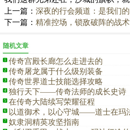
上一篇：
深夜的行会频道：是我们的
下一篇：
精准控场，锁敌破阵的战术
随机文章
传奇宫殿长廊怎么走进去的
1
传奇屠龙属于什么级别装备
2
传奇世界道士技能选择攻略
3
独行天下——传奇法师的成长史诗
4
在传奇大陆续写荣耀征程
5
以道御术，以心守城——道士在玛
6
朽荣光
奴隶洞精英攻坚指南
7