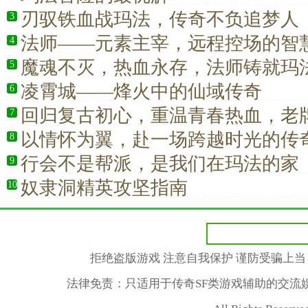
刃驭铁血战玛法，传奇不负追梦人
3
法师——元素主宰，远程控场的智
4
魔魂不灭，热血永存，法师铸就玛
5
凌霄城——烽火中的仙域传奇
6
回归复古初心，重温青春热血，老
7
必玩经典道士
以情怀为翼，赴一场跨越时光的传
8
行会不是帮派，是我们在玛法的家
9
奴隶洞精英攻坚指南
10
拒绝盗版游戏 注意自我保护 谨防受骗上当
法律免责：只适用于传奇SF类游戏辅助的交流